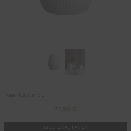
Vase rica, blanc L
71,90
€
quantité
AJOUTER AU PANIER