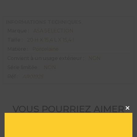
INFORMATIONS TECHNIQUES
Marque :
ASA SELECTION
Taille :
20 H X 15,4 L X 15,4 l
Matière :
Porcelaine
Convient à un usage extérieur :
NON
Série limitée :
NON
Réf :
AR01925
VOUS POURRIEZ AIMER
Clos
this
modu
AUSSI