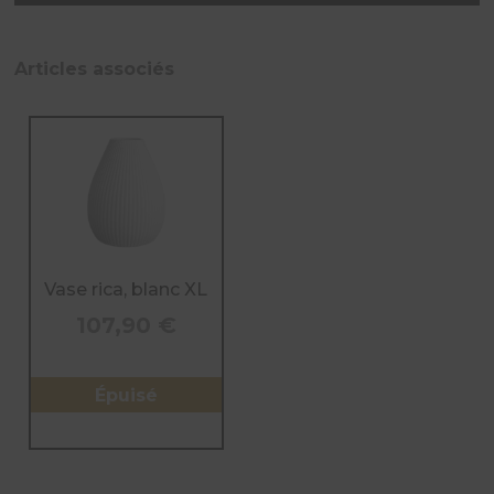
de
Vase
rica,
Articles associés
blanc
L
Vase rica, blanc XL
107,90
€
Épuisé