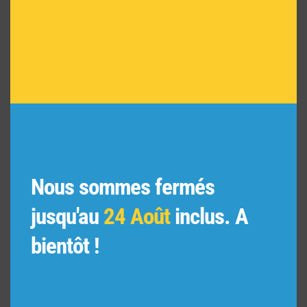
Nous sommes fermés
jusqu'au
24 Août
inclus. A
Diffuseur de parfum en bois et céramique noir
bientôt !
Rose du Bengale
29,90
€