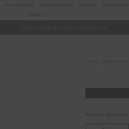
DIY & LIFESTYLE
PHOTOGRAPHIES
OEUVRES
DÉCORATION 
CONTACT
Livraison gratuite à partir de 99 euros*
VICO - carafe vert
quantité
de
VICO
-
Articles associés
carafe
vert
pâle