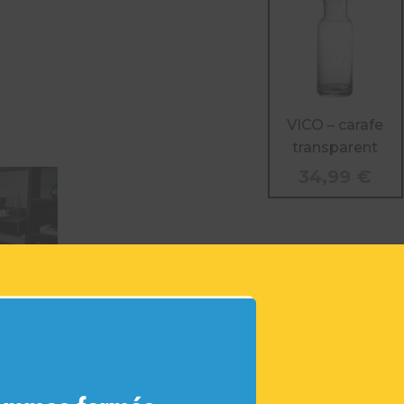
VICO – carafe
transparent
34,99
€
INFORM