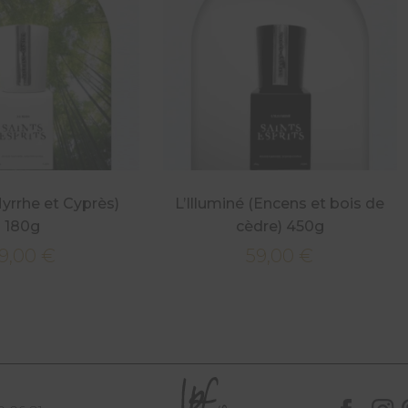
yrrhe et Cyprès)
L’Illuminé (Encens et bois de
180g
cèdre) 450g
9,00
€
59,00
€