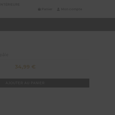
INTÉRIEURE
Panier
Mon compte
 pâle
34,99
€
AJOUTER AU PANIER