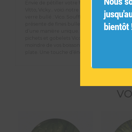
Nous s
Envie de pétiller votre fin d’année ? Après Vic
Vitto, Vicky... voici notre toute dernière collec
jusqu'a
verre bullé : Vico. Soufflé à la bouche, le verr
bientôt 
présente de fines bulles qui réflechissent la 
d’une manière unique. Disponible en 3 coloris,
pichets et gobelets Vico feront ainsi scintiller 
moindre de vos boissons, jusqu’au simple ver
plate. Une touche d’énergie au quotidien.
VO