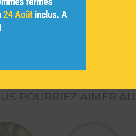
ommes fermés
tor,
Marque
tion en
u
24 Août
inclus. A
Taille :
e
Matière
!
lumière
Convien
 les
la
Série li
re d’eau
Réf :
A
US POURRIEZ AIMER AU