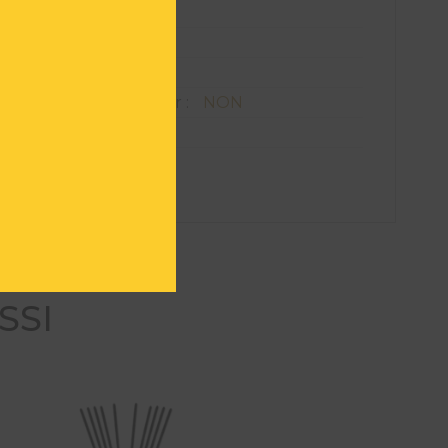
 :
POMAX
24,5 H X 8,5 L X 8,5 l
 :
Verre
t à un usage extérieur :
NON
mitée :
NON
R01035
SSI