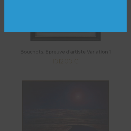
Bouchots, Epreuve d’artiste Variation 1
1012,00
€