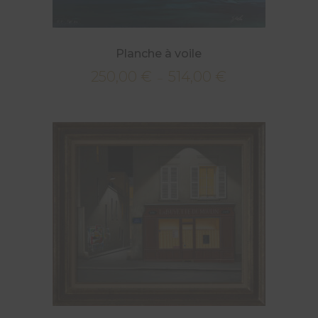
Planche à voile
250,00
€
514,00
€
Plage
–
de
prix :
250,00 €
à
514,00 €