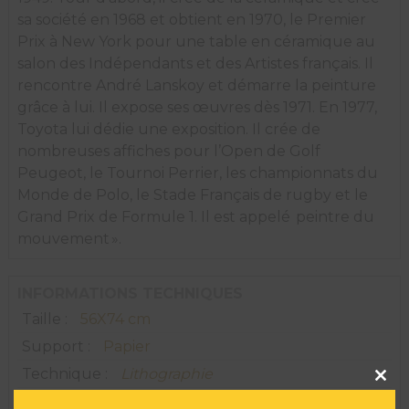
sa société en 1968 et obtient en 1970, le Premier
Prix à New York pour une table en céramique au
salon des Indépendants et des Artistes français. Il
rencontre André Lanskoy et démarre la peinture
grâce à lui. Il expose ses œuvres dès 1971. En 1977,
Toyota lui dédie une exposition. Il crée de
nombreuses affiches pour l’Open de Golf
Peugeot, le Tournoi Perrier, les championnats du
Monde de Polo, le Stade Français de rugby et le
Grand Prix de Formule 1. Il est appelé peintre du
mouvement ».
INFORMATIONS TECHNIQUES
Taille :
56X74 cm
Support :
Papier
Clos
Technique :
Lithographie
this
modu
Dimension Oeuvre :
56 H X 74 L