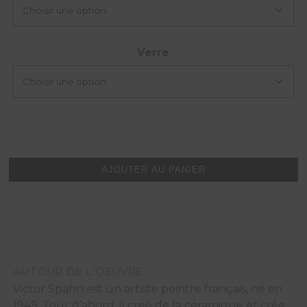
Verre
quantité
de
AJOUTER AU PANIER
Voile
AUTOUR DE L'OEUVRE
Victor Spahn est un artiste peintre français, né en
1949. Tour d’abord, il créé de la céramique et crée