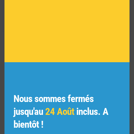
Série limitée :
E A 12/30
Garantie :
Certificat d'authenticité
Réf :
AR00501
VOUS POURRIEZ AIMER
AUSSI
Nous sommes fermés
jusqu'au
24 Août
inclus. A
bientôt !