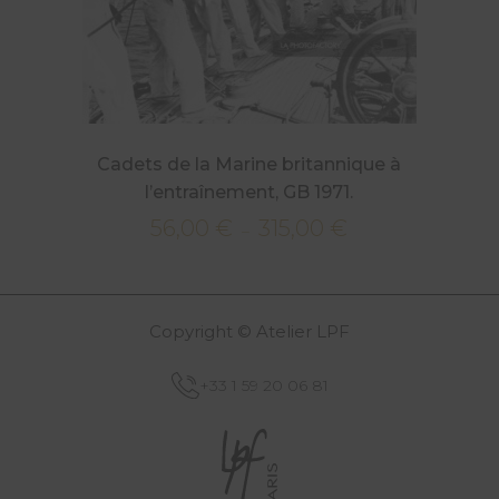
Cadets de la Marine britannique à
l’entraînement, GB 1971.
56,00
€
315,00
€
Plage
–
de
prix :
56,00 €
Copyright © Atelier LPF
à
315,00 €
+33 1 59 20 06 81