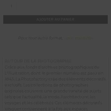
quantité
de
Volée
exceptionnelle
AJOUTER AU PANIER
de
Mrs
Meany
Balfe
Pour tout autre format,
nous contacter
à
White
Sulfur
Springs,
1932.
AUTOUR DE LA PHOTOGRAPHIE
Grâce aux fonds d'archives photographiques de
L'Illustration, dont le premier numéro est paru en
1843, La Photofactory crée des éléments décoratifs
exclusifs. Les collections de photographies
originales couvrent une grande variété de sujets
tels que l'actualité, la mode, l'architecture, les
voyages et les célébrités. Ces éléments décoratifs
uniques conviennent à la fois aux espaces