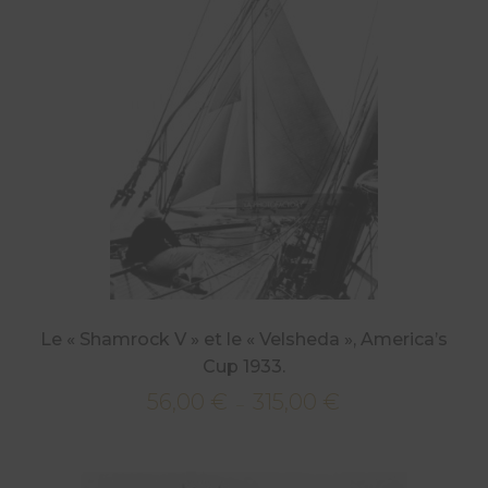
à
315,00 €
Le « Shamrock V » et le « Velsheda », America’s
Cup 1933.
56,00
€
315,00
€
Plage
–
de
prix :
56,00 €