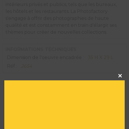
intérieurs privés et publics, tels que les bureaux,
les hôtels et les restaurants. La Photofactory
s'engage à offrir des photographies de haute
qualité et est constamment en train d'élargir ses
thèmes pour créer de nouvelles collections.
INFORMATIONS TECHNIQUES
Dimension de l'oeuvre encadrée :
35 H X 29 L
Réf :
2654
Clos
this
modu
VOUS POURRIEZ AIMER
AUSSI