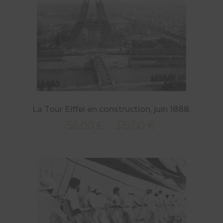
à
315,00 €
La Tour Eiffel en construction, juin 1888.
56,00
€
315,00
€
Plage
–
de
prix :
56,00 €
à
315,00 €