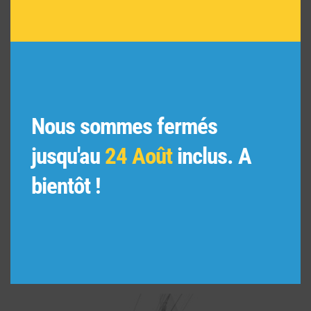
Nous sommes fermés
jusqu'au
24 Août
inclus. A
bientôt !
Ruelle de Montmartre, Paris 1910.
56,00
€
315,00
€
Plage
–
de
prix :
56,00 €