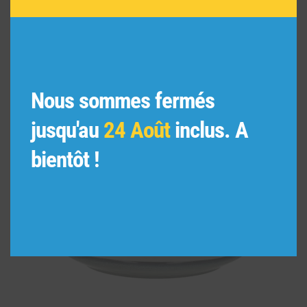
ANAFI – assiette plate – les 4
Nous sommes fermés
63,95
€
jusqu'au
24 Août
inclus. A
bientôt !