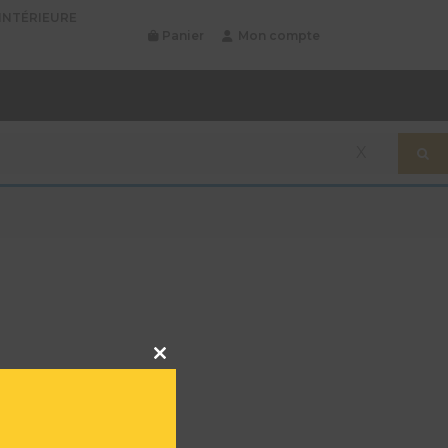
INTÉRIEURE
Panier
Mon compte
X
Close
this
module