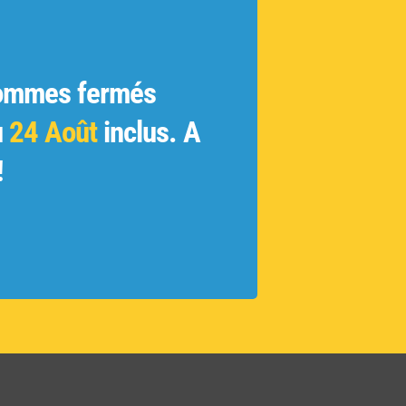
ommes fermés
u
24 Août
inclus. A
!