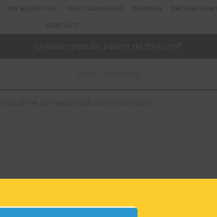
DIY & LIFESTYLE
PHOTOGRAPHIES
OEUVRES
DÉCORATION 
CONTACT
Livraison gratuite à partir de 99 euros*
oduit ne correspond à votre sélection.