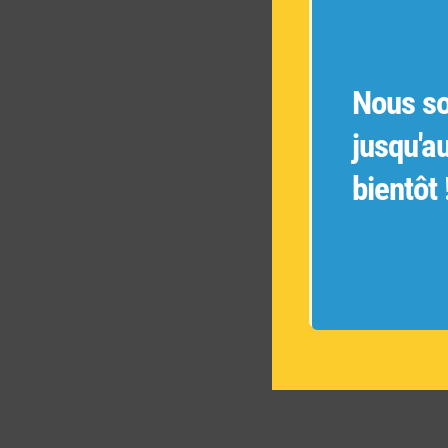
Nous s
jusqu'a
bientôt 