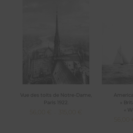
Vue des toits de Notre-Dame,
America’
Paris 1922.
« Brit
« W
56,00
€
315,00
€
Plage
–
56,00
de
prix :