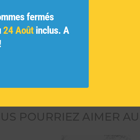
ginales
ue
ommes fermés
 et les
u
24 Août
inclus. A
ivés et
!
 des
tamment
ouvelles
US POURRIEZ AIMER AU