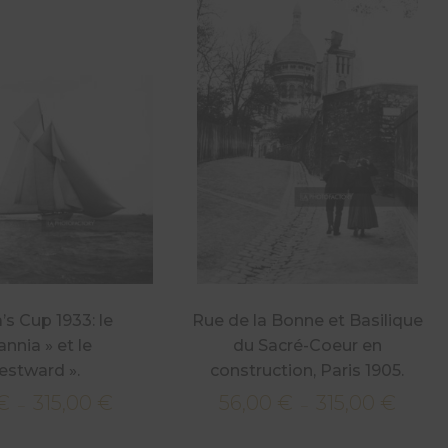
s Cup 1933: le
Rue de la Bonne et Basilique
annia » et le
du Sacré-Coeur en
estward ».
construction, Paris 1905.
€
315,00
€
56,00
€
315,00
€
Plage
Plage
–
–
de
de