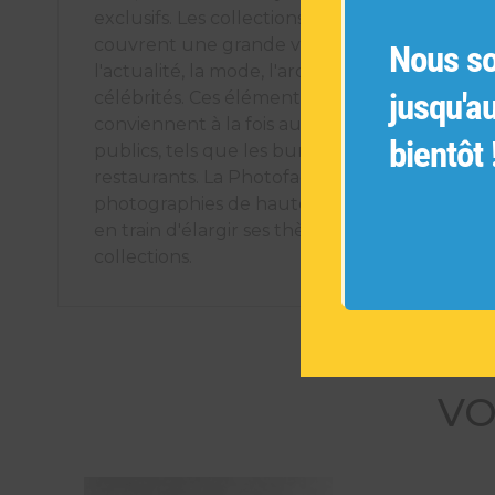
exclusifs. Les collections de photographies ori
couvrent une grande variété de sujets tels q
Nous s
l'actualité, la mode, l'architecture, les voyages
jusqu'a
célébrités. Ces éléments décoratifs uniques
conviennent à la fois aux espaces intérieurs pr
bientôt 
publics, tels que les bureaux, les hôtels et les
restaurants. La Photofactory s'engage à offrir
photographies de haute qualité et est cons
en train d'élargir ses thèmes pour créer de n
collections.
VO