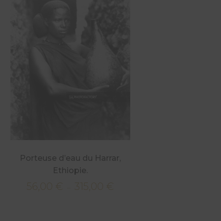
Porteuse d’eau du Harrar,
Ethiopie.
56,00
€
315,00
€
Plage
–
de
prix :