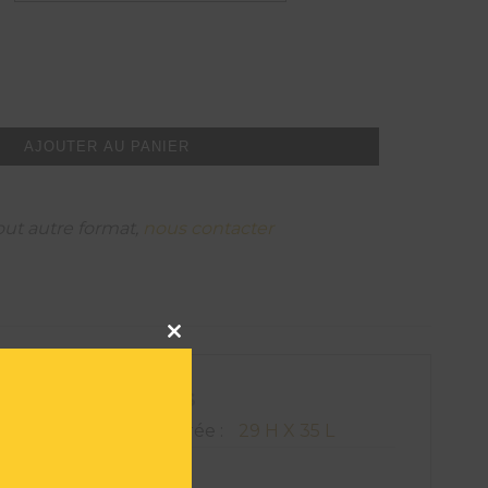
AJOUTER AU PANIER
out autre format,
nous contacter
Close
this
module
ATIONS TECHNIQUES
on de l'oeuvre encadrée :
29 H X 35 L
835