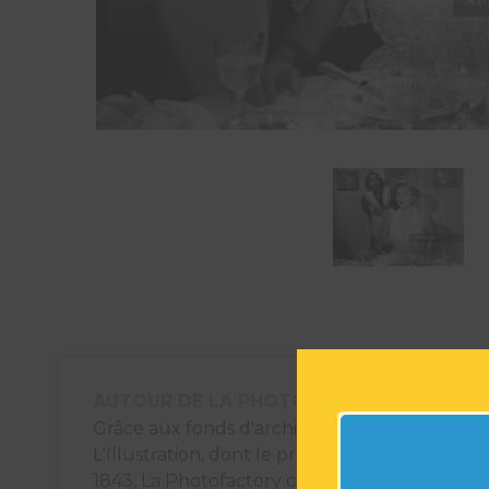
AUTOUR DE LA PHOTOGRAPHIE
Grâce aux fonds d'archives photographiques
L'Illustration, dont le premier numéro est pa
1843, La Photofactory crée des éléments déco