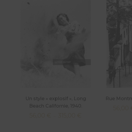
Un style « explosif », Long
Rue Montma
Beach Californie, 1940.
56,00
56,00
€
315,00
€
Plage
–
de
prix :