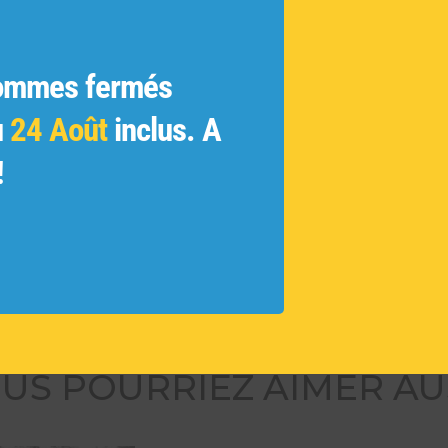
ratifs
ginales
ue
ommes fermés
 et les
u
24 Août
inclus. A
ivés et
!
 des
tamment
ouvelles
US POURRIEZ AIMER AU