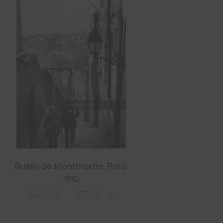
Ruelle de Montmartre, Paris
1910.
56,00
€
315,00
€
Plage
–
de
€
prix :