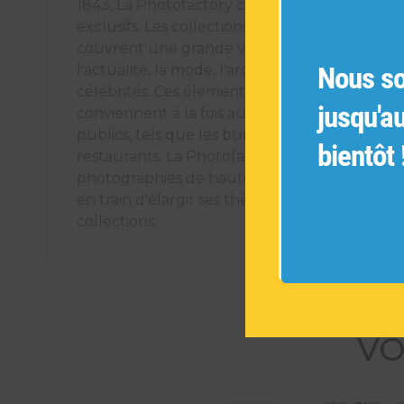
1843, La Photofactory crée des éléments déco
exclusifs. Les collections de photographies ori
couvrent une grande variété de sujets tels q
Nous s
l'actualité, la mode, l'architecture, les voyages
célébrités. Ces éléments décoratifs uniques
jusqu'a
conviennent à la fois aux espaces intérieurs pr
publics, tels que les bureaux, les hôtels et les
bientôt 
restaurants. La Photofactory s'engage à offrir
photographies de haute qualité et est cons
en train d'élargir ses thèmes pour créer de n
collections.
VO