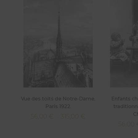
Vue des toits de Notre-Dame,
Enfants ch
Paris 1922.
tradition
Ch
56,00
€
315,00
€
Plage
–
56,00
de
prix :