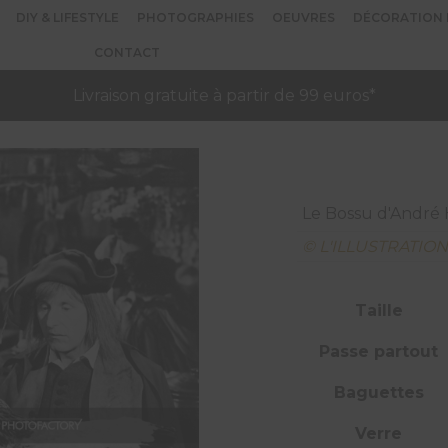
DIY & LIFESTYLE
PHOTOGRAPHIES
OEUVRES
DÉCORATION 
CONTACT
Livraison gratuite à partir de 99 euros*
Le Bossu d'André 
© L'ILLUSTRATIO
Taille
Passe partout
Baguettes
Verre