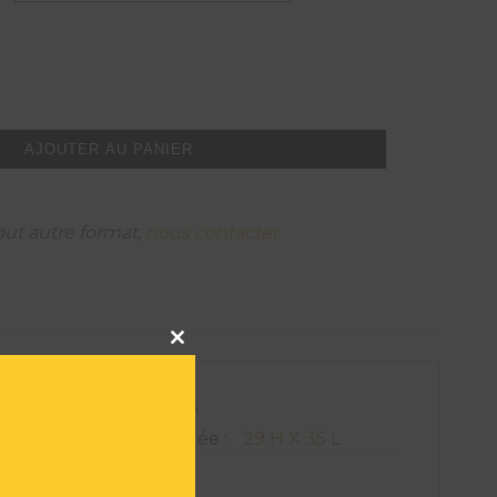
AJOUTER AU PANIER
out autre format,
nous contacter
Close
this
module
ATIONS TECHNIQUES
on de l'oeuvre encadrée :
29 H X 35 L
822