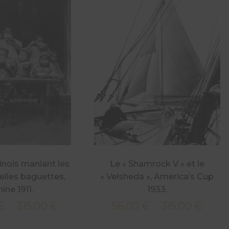
inois maniant les
Le « Shamrock V » et le
nelles baguettes,
« Velsheda », America’s Cup
ine 1911.
1933.
€
315,00
€
56,00
€
315,00
€
Plage
Plage
–
–
de
de