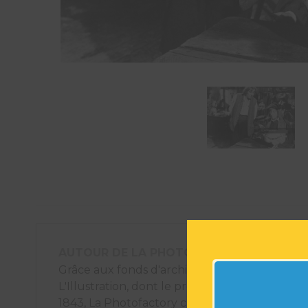
AUTOUR DE LA PHOTOGRAPHIE
Grâce aux fonds d'archives photographiques
L'Illustration, dont le premier numéro est pa
1843, La Photofactory crée des éléments déco