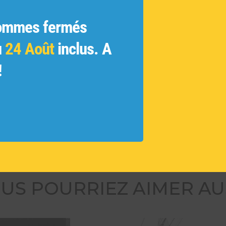
ginales
ue
ommes fermés
 et les
u
24 Août
inclus. A
ivés et
!
 des
tamment
ouvelles
US POURRIEZ AIMER AU