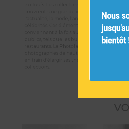
exclusifs. Les collections de photographies ori
couvrent une grande variété de sujets tels q
Nous s
l'actualité, la mode, l'architecture, les voyages
jusqu'a
célébrités. Ces éléments décoratifs uniques
conviennent à la fois aux espaces intérieurs pr
bientôt 
publics, tels que les bureaux, les hôtels et les
restaurants. La Photofactory s'engage à offrir
photographies de haute qualité et est cons
en train d'élargir ses thèmes pour créer de n
collections.
VO