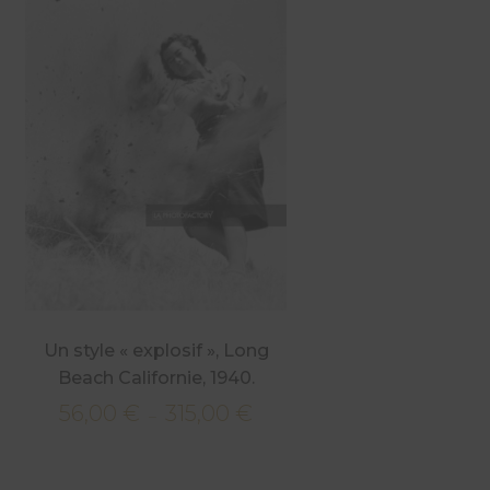
Un style « explosif », Long
Beach Californie, 1940.
56,00
€
315,00
€
Plage
–
de
prix :