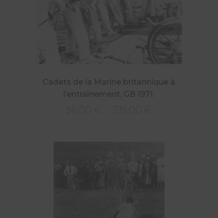
Cadets de la Marine britannique à
l’entraînement, GB 1971.
56,00
€
315,00
€
Plage
–
de
prix :
56,00 €
à
315,00 €