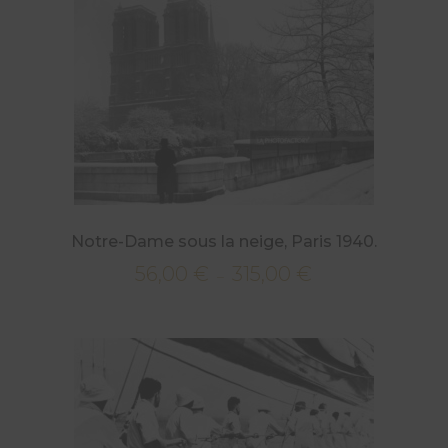
à
315,00 €
Notre-Dame sous la neige, Paris 1940.
56,00
€
315,00
€
Plage
–
de
prix :
56,00 €
à
315,00 €