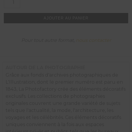
de
L'écrasement
de
AJOUTER AU PANIER
la
balle
contre
la
Pour tout autre format,
nous contacter
raquette,
1935.
AUTOUR DE LA PHOTOGRAPHIE
Grâce aux fonds d'archives photographiques de
L'Illustration, dont le premier numéro est paru en
1843, La Photofactory crée des éléments décoratifs
exclusifs. Les collections de photographies
originales couvrent une grande variété de sujets
tels que l'actualité, la mode, l'architecture, les
voyages et les célébrités. Ces éléments décoratifs
uniques conviennent à la fois aux espaces
intérieurs privés et publics, tels que les bureaux,