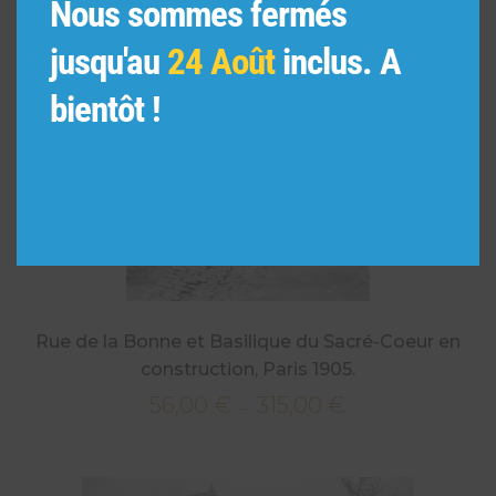
Nous sommes fermés
jusqu'au
24 Août
inclus. A
bientôt !
Rue de la Bonne et Basilique du Sacré-Coeur en
construction, Paris 1905.
56,00
€
315,00
€
Plage
–
de
prix :
56,00 €