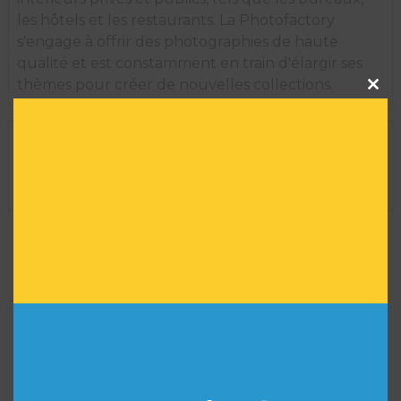
les hôtels et les restaurants. La Photofactory
s'engage à offrir des photographies de haute
qualité et est constamment en train d'élargir ses
Clos
thèmes pour créer de nouvelles collections.
this
modu
INFORMATIONS TECHNIQUES
Dimension de l'oeuvre encadrée :
35 H X 29 L
Réf :
5601
VOUS POURRIEZ AIMER
AUSSI