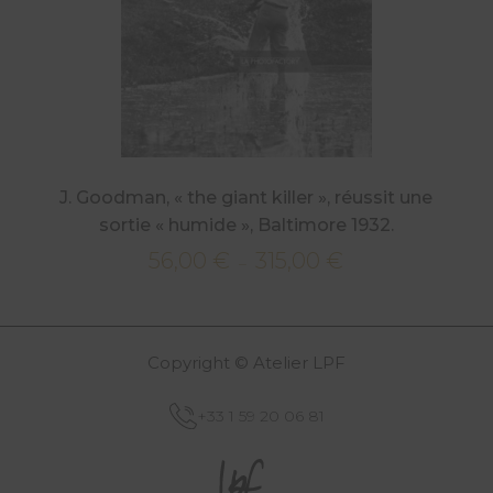
J. Goodman, « the giant killer », réussit une
sortie « humide », Baltimore 1932.
56,00
€
315,00
€
Plage
–
de
prix :
56,00 €
Copyright © Atelier LPF
à
315,00 €
+33 1 59 20 06 81