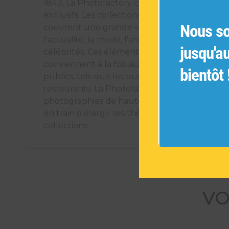
1843, La Photofactory crée des éléments déco
exclusifs. Les collections de photographies ori
Nous s
couvrent une grande variété de sujets tels q
l'actualité, la mode, l'architecture, les voyages
jusqu'a
célébrités. Ces éléments décoratifs uniques
conviennent à la fois aux espaces intérieurs pr
bientôt 
publics, tels que les bureaux, les hôtels et les
restaurants. La Photofactory s'engage à offrir
photographies de haute qualité et est cons
en train d'élargir ses thèmes pour créer de n
collections.
VO