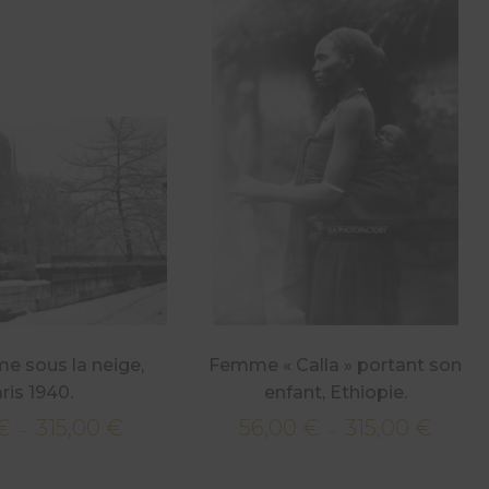
e sous la neige,
Femme « Calla » portant son
ris 1940.
enfant, Ethiopie.
€
315,00
€
56,00
€
315,00
€
Plage
Plage
–
–
de
de
prix :
prix :