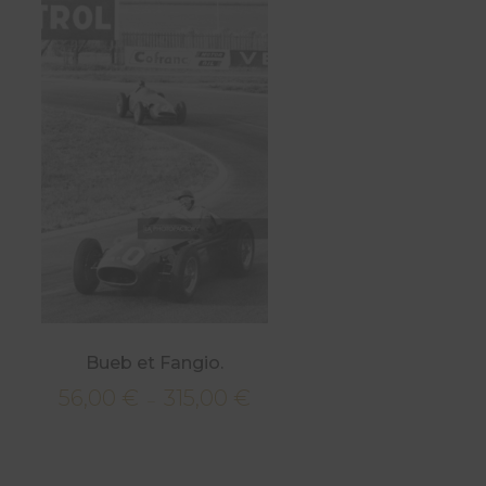
Bueb et Fangio.
56,00
€
315,00
€
Plage
–
de
prix :
56,00 €