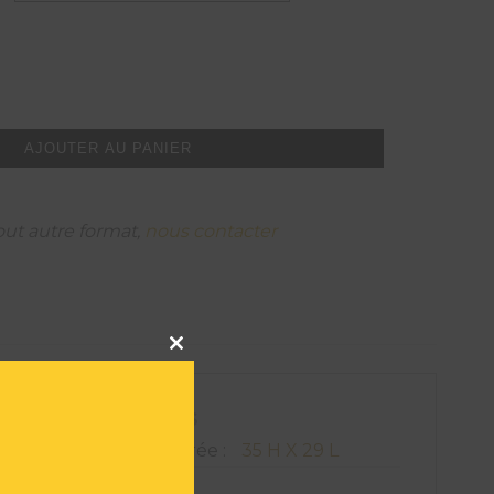
AJOUTER AU PANIER
out autre format,
nous contacter
Close
this
module
ATIONS TECHNIQUES
on de l'oeuvre encadrée :
35 H X 29 L
693