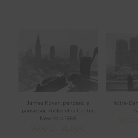
James Kovan, pendant la
Notre-Dam
pause sur Rockefeller Center,
Pa
New York 1969.
56,00
56,00
€
315,00
€
Plage
–
de