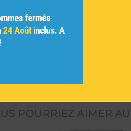
ratifs
ginales
ommes fermés
ue
 et les
u
24 Août
inclus. A
ivés et
!
 des
tamment
ouvelles
US POURRIEZ AIMER AU