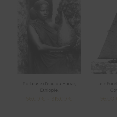
Porteuse d’eau du Harrar,
Le « Fore
Ethiopie.
Cow
56,00
€
315,00
€
56,00
Plage
–
de
prix :