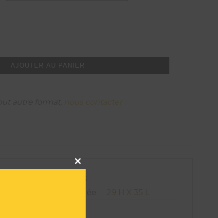
AJOUTER AU PANIER
out autre format,
nous contacter
Close
this
module
ATIONS TECHNIQUES
on de l'oeuvre encadrée :
29 H X 35 L
121