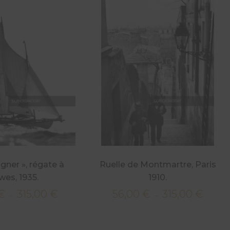
igner », régate à
Ruelle de Montmartre, Paris
es, 1935.
1910.
€
315,00
€
56,00
€
315,00
€
Plage
Plage
–
–
de
de
prix :
prix :