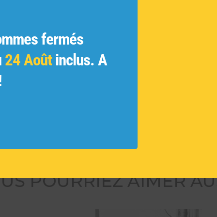
ginales
ue
 et les
ommes fermés
ivés et
u
24 Août
inclus. A
!
 des
tamment
ouvelles
US POURRIEZ AIMER AU