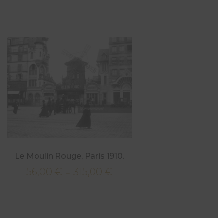
Le Moulin Rouge, Paris 1910.
56,00
€
315,00
€
Plage
–
de
prix :
56,00 €