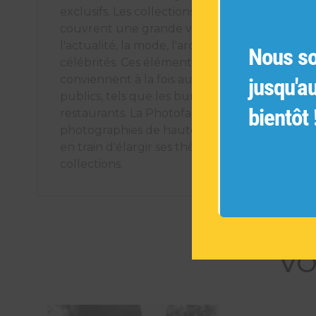
exclusifs. Les collections de photographies ori
couvrent une grande variété de sujets tels q
l'actualité, la mode, l'architecture, les voyages
Nous s
célébrités. Ces éléments décoratifs uniques
conviennent à la fois aux espaces intérieurs pr
jusqu'a
publics, tels que les bureaux, les hôtels et les
bientôt 
restaurants. La Photofactory s'engage à offrir
photographies de haute qualité et est cons
en train d'élargir ses thèmes pour créer de n
collections.
VO