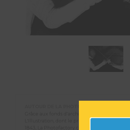
AUTOUR DE LA PHOTOGRAPHIE
Grâce aux fonds d'archives photographiques
L'Illustration, dont le premier numéro est pa
1843, La Photofactory crée des éléments déco