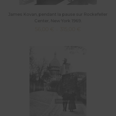
James Kovan, pendant la pause sur Rockefeller
Center, New York 1969.
56,00
€
315,00
€
Plage
–
de
prix :
56,00 €
à
315,00 €