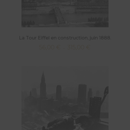
La Tour Eiffel en construction, juin 1888.
56,00
€
315,00
€
Plage
–
de
prix :
56,00 €
à
315,00 €