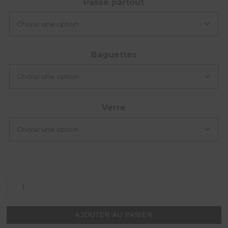
Passe partout
Baguettes
Verre
quantité
de
Rainier
National
AJOUTER AU PANIER
Park