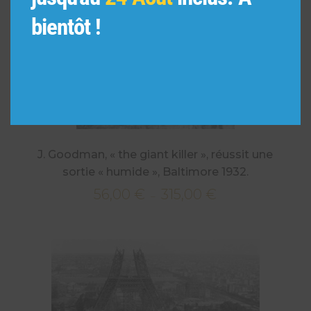
bientôt !
J. Goodman, « the giant killer », réussit une
sortie « humide », Baltimore 1932.
56,00
€
315,00
€
Plage
–
de
prix :
56,00 €
à
315,00 €