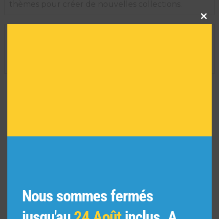
thèmes pour créer de nouvelles collections.
Clos
this
modu
INFORMATIONS TECHNIQUES
Dimension de l'oeuvre encadrée :
29 H X 35 L
Réf :
9899
VOUS POURRIEZ AIMER
AUSSI
Nous sommes fermés
jusqu'au
24 Août
inclus. A