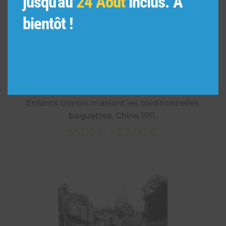
jusqu'au
24 Août
inclus. A
bientôt !
Enfants chinois maniant les traditionnelles
baguettes, Chine 1911.
56,00
€
315,00
€
Plage
–
de
prix :
56,00 €
à
315,00 €