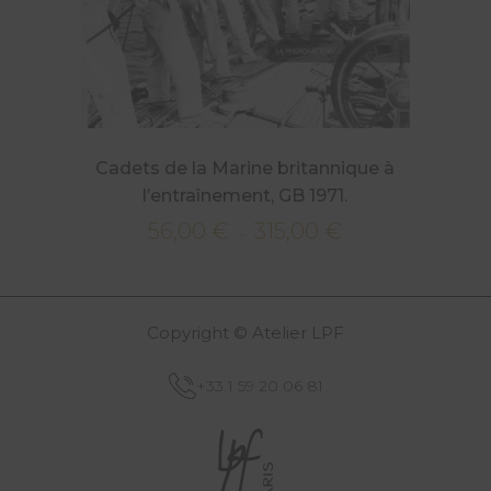
Cadets de la Marine britannique à
l’entraînement, GB 1971.
56,00
€
315,00
€
Plage
–
de
prix :
56,00 €
Copyright © Atelier LPF
à
315,00 €
+33 1 59 20 06 81