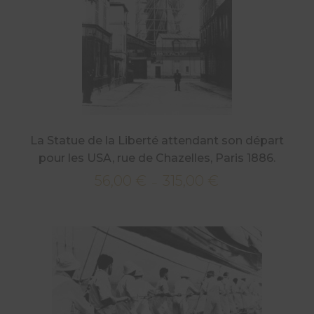
La Statue de la Liberté attendant son départ
pour les USA, rue de Chazelles, Paris 1886.
56,00
€
315,00
€
Plage
–
de
prix :
56,00 €
à
315,00 €