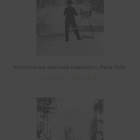
Montmartre, éternelle inspiration, Paris 1909.
56,00
€
315,00
€
Plage
–
de
prix :
56,00 €
à
315,00 €