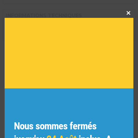
Clos
INFORMATIONS TECHNIQUES
this
modu
Dimension de l'oeuvre encadrée :
29 H X 35 L
Réf :
7325
VOUS POURRIEZ AIMER
AUSSI
Nous sommes fermés