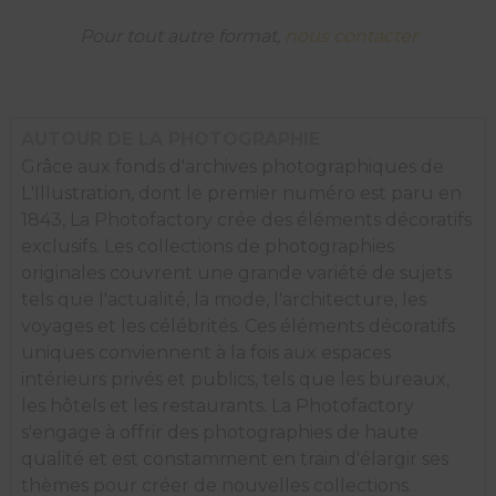
village
Ober
Pour tout autre format,
nous contacter
Gurgl
pendant
la
nuit
de
AUTOUR DE LA PHOTOGRAPHIE
Noël,
Grâce aux fonds d'archives photographiques de
Tyrol
L'Illustration, dont le premier numéro est paru en
Autriche,
1936.
1843, La Photofactory crée des éléments décoratifs
exclusifs. Les collections de photographies
originales couvrent une grande variété de sujets
tels que l'actualité, la mode, l'architecture, les
voyages et les célébrités. Ces éléments décoratifs
uniques conviennent à la fois aux espaces
intérieurs privés et publics, tels que les bureaux,
les hôtels et les restaurants. La Photofactory
s'engage à offrir des photographies de haute
qualité et est constamment en train d'élargir ses
thèmes pour créer de nouvelles collections.