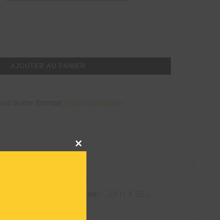
AJOUTER AU PANIER
out autre format,
nous contacter
Close
this
module
ATIONS TECHNIQUES
on de l'oeuvre encadrée :
29 H X 35 L
916