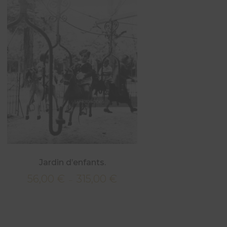
Jardin d’enfants.
56,00
€
315,00
€
Plage
–
de
prix :
€
56,00 €