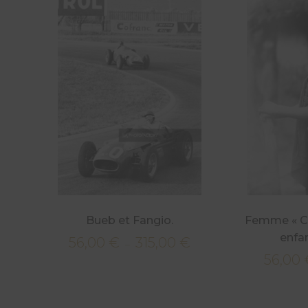
Bueb et Fangio.
Femme « Ca
enfan
56,00
€
315,00
€
Plage
–
56,00
de
prix :
56,00 €