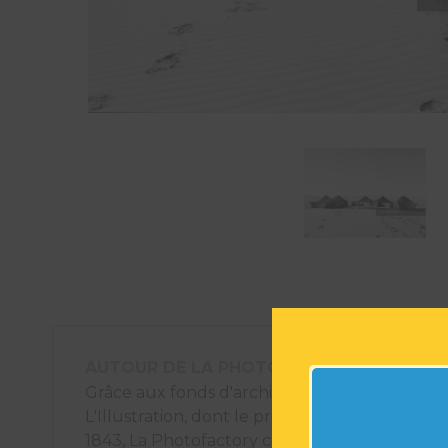
AUTOUR DE LA PHOTOGRAPHIE
Grâce aux fonds d'archives photographiques
L'Illustration, dont le premier numéro est pa
1843, La Photofactory crée des éléments déco