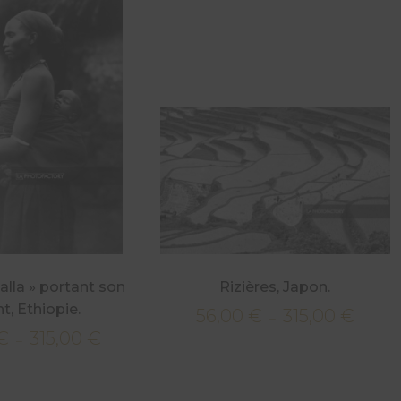
lla » portant son
Rizières, Japon.
t, Ethiopie.
56,00
€
315,00
€
Plage
–
€
315,00
€
Plage
de
–
de
prix :
prix :
56,00 