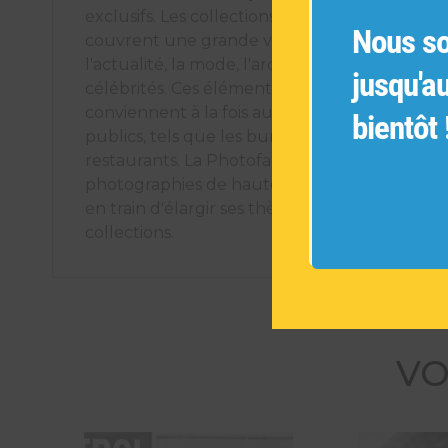
exclusifs. Les collections de photographies ori
Nous s
couvrent une grande variété de sujets tels q
l'actualité, la mode, l'architecture, les voyages
jusqu'a
célébrités. Ces éléments décoratifs uniques
conviennent à la fois aux espaces intérieurs pr
bientôt 
publics, tels que les bureaux, les hôtels et les
restaurants. La Photofactory s'engage à offrir
photographies de haute qualité et est cons
en train d'élargir ses thèmes pour créer de n
collections.
VO