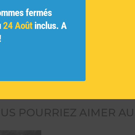
ginales
ommes fermés
ue
 et les
u
24 Août
inclus. A
ivés et
!
 des
tamment
ouvelles
US POURRIEZ AIMER AU