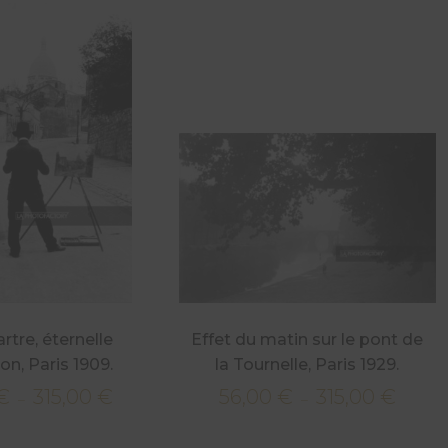
tre, éternelle
Effet du matin sur le pont de
ion, Paris 1909.
la Tournelle, Paris 1929.
€
315,00
€
56,00
€
315,00
€
Plage
Plage
–
–
de
de
prix :
prix :