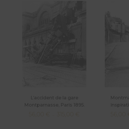
L’accident de la gare
Montmar
Montparnasse, Paris 1895.
inspirat
56,00
€
315,00
€
56,00
Plage
–
de
prix :