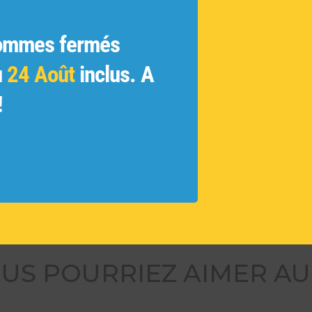
ratifs
ginales
ommes fermés
ue
 et les
u
24 Août
inclus. A
ivés et
!
 des
tamment
ouvelles
US POURRIEZ AIMER AU