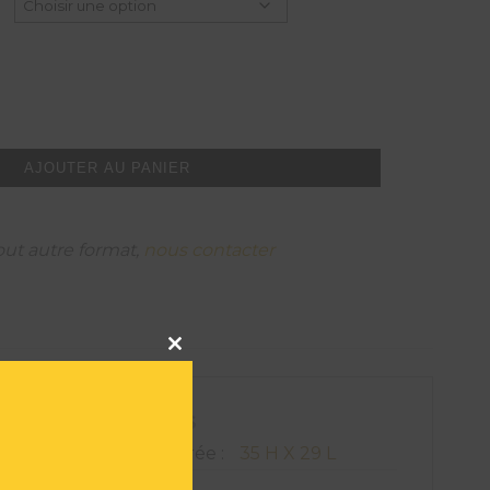
AJOUTER AU PANIER
out autre format,
nous contacter
Close
this
module
ATIONS TECHNIQUES
on de l'oeuvre encadrée :
35 H X 29 L
969