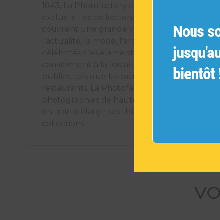
1843, La Photofactory crée des éléments déco
exclusifs. Les collections de photographies ori
Nous s
couvrent une grande variété de sujets tels q
l'actualité, la mode, l'architecture, les voyages
jusqu'a
célébrités. Ces éléments décoratifs uniques
conviennent à la fois aux espaces intérieurs pr
bientôt 
publics, tels que les bureaux, les hôtels et les
restaurants. La Photofactory s'engage à offrir
photographies de haute qualité et est cons
en train d'élargir ses thèmes pour créer de n
collections.
VO