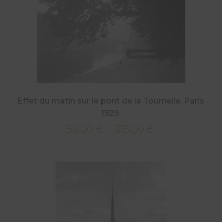
à
315,00 €
Effet du matin sur le pont de la Tournelle, Paris
1929.
56,00
€
315,00
€
Plage
–
de
prix :
56,00 €
à
315,00 €