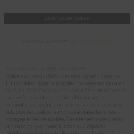
de
Tombeaux
cambodgiens
AJOUTER AU PANIER
ou
"stupas".
Pour tout autre format,
nous contacter
AUTOUR DE LA PHOTOGRAPHIE
Grâce aux fonds d'archives photographiques de
L'Illustration, dont le premier numéro est paru en
1843, La Photofactory crée des éléments décoratifs
exclusifs. Les collections de photographies
originales couvrent une grande variété de sujets
tels que l'actualité, la mode, l'architecture, les
voyages et les célébrités. Ces éléments décoratifs
uniques conviennent à la fois aux espaces
intérieurs privés et publics, tels que les bureaux,