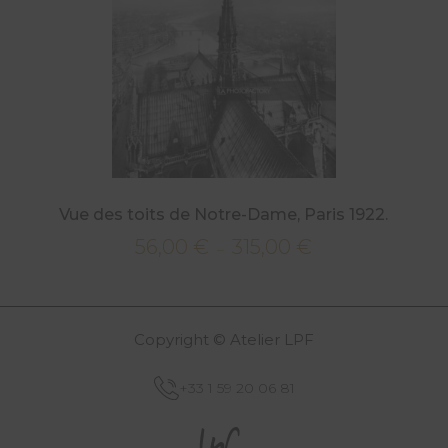
Vue des toits de Notre-Dame, Paris 1922.
56,00
€
315,00
€
Plage
–
de
prix :
56,00 €
Copyright © Atelier LPF
à
315,00 €
+33 1 59 20 06 81