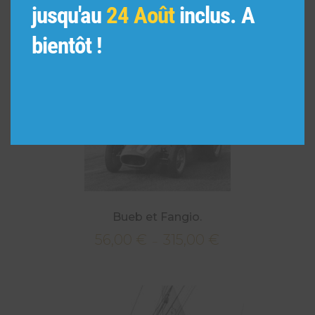
jusqu'au
24 Août
inclus. A
bientôt !
Bueb et Fangio.
56,00
€
315,00
€
Plage
–
de
prix :
56,00 €
à