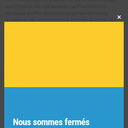
les hôtels et les restaurants. La Photofactory
s'engage à offrir des photographies de haute
Clos
qualité et est constamment en train d'élargir ses
this
modu
thèmes pour créer de nouvelles collections.
INFORMATIONS TECHNIQUES
Dimension de l'oeuvre encadrée :
35 H X 29 L
Réf :
5881
VOUS POURRIEZ AIMER
AUSSI
Nous sommes fermés