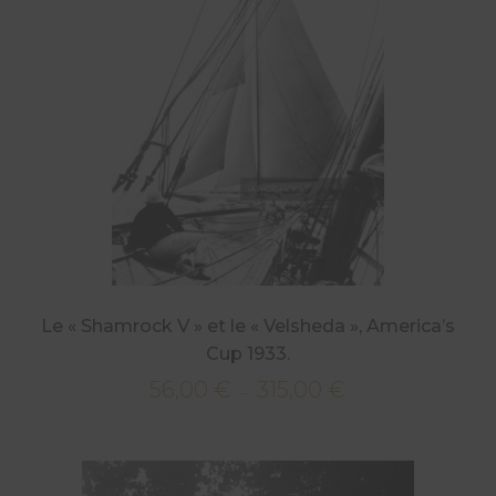
315,00 €
Le « Shamrock V » et le « Velsheda », America’s
Cup 1933.
56,00
€
315,00
€
Plage
–
de
prix :
56,00 €